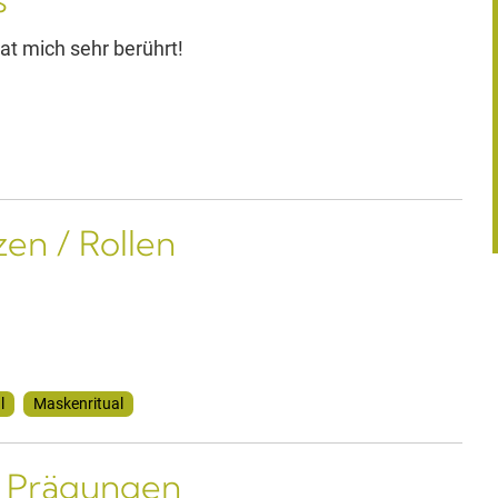
s
hat mich sehr berührt!
en / Rollen
l
Maskenritual
d Prägungen