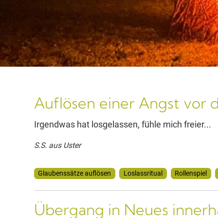
Auflösen einer Angst vor
Irgendwas hat losgelassen, fühle mich freier...
S.S. aus Uster
Glaubenssätze auflösen
Loslassritual
Rollenspiel
Übergang in Neues innerha